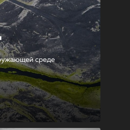
т
кружающей среде