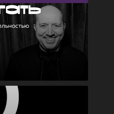
гать
ельностью