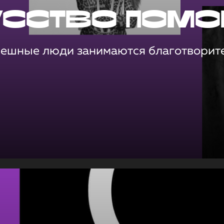
усство помо
пешные люди занимаются благотворит