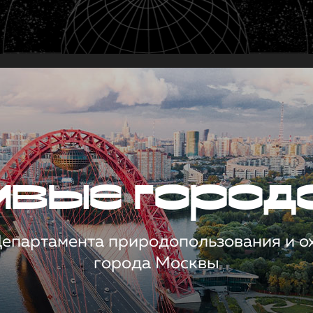
чивые город
 Департамента природопользования и 
города Москвы