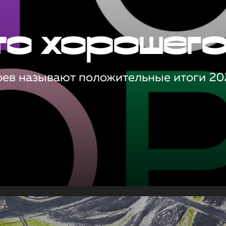
то хорошег
оев называют положительные итоги 20