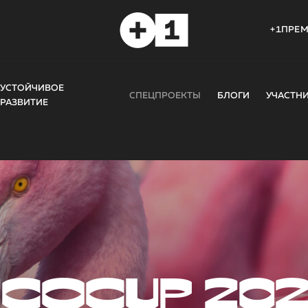
+1ПРЕ
УСТОЙЧИВОЕ
СПЕЦПРОЕКТЫ
БЛОГИ
УЧАСТН
РАЗВИТИЕ
COCUP 20