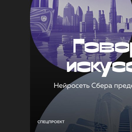
Гово
искус
Нейросеть Сбера предс
СПЕЦПРОЕКТ