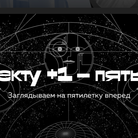
кту +1 — пят
Заглядываем на пятилетку вперед