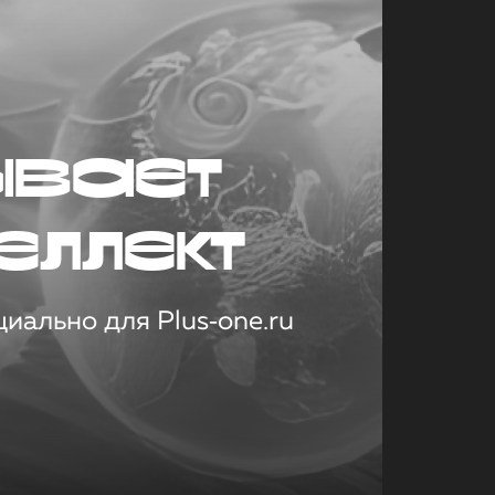
ывает
еллект
иально для Plus‑one.ru