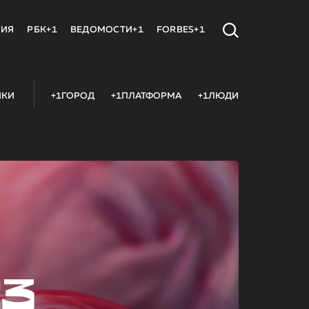
МИЯ
РБК+1
ВЕДОМОСТИ+1
FORBES+1
ИКИ
+1ГОРОД
+1ПЛАТФОРМА
+1ЛЮДИ
23