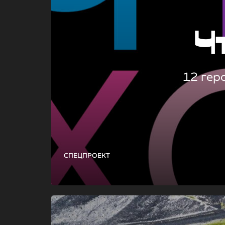
Ч
12 гер
СПЕЦПРОЕКТ