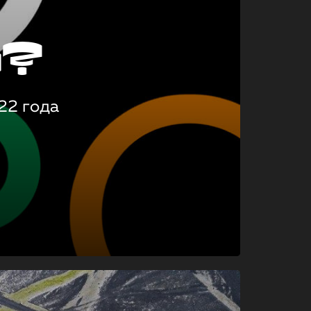
о?
22 года