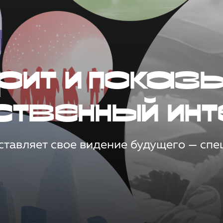
рит и показ
ственный инт
тавляет свое видение будущего — спец