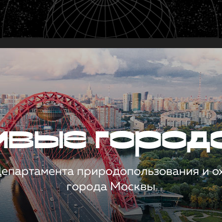
чивые город
 Департамента природопользования и 
города Москвы