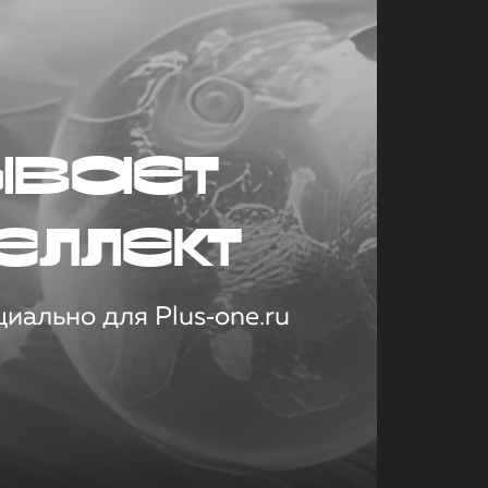
ывает
еллект
иально для Plus‑one.ru