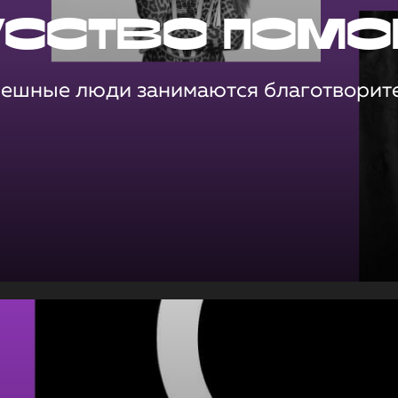
усство помо
пешные люди занимаются благотворит