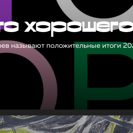
то хорошег
оев называют положительные итоги 20