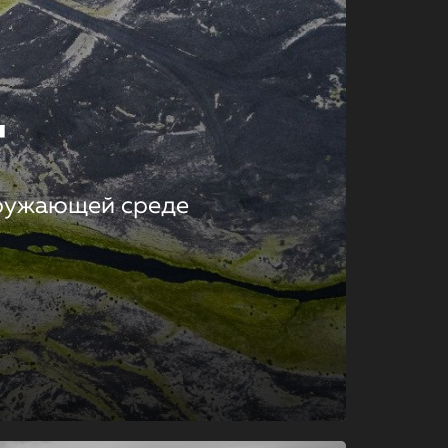
т
кружающей среде