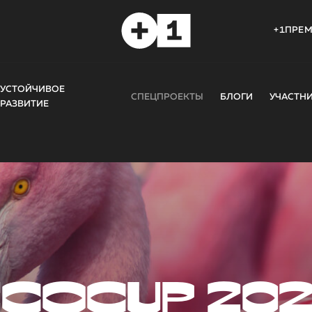
+1ПРЕ
УСТОЙЧИВОЕ
СПЕЦПРОЕКТЫ
БЛОГИ
УЧАСТН
РАЗВИТИЕ
COCUP 20