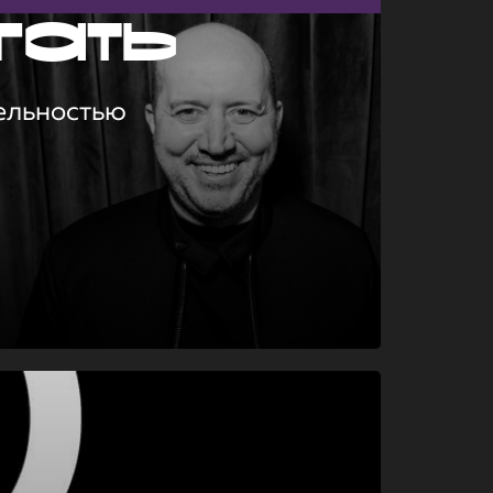
гать
ельностью