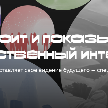
рит и показ
ственный инт
тавляет свое видение будущего — спец