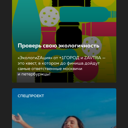
Проверь свою экологичность
«ЭкологиZAция» от +1ГОРОД и ZAVTRA —
это квест, в котором до финиша дойдут
самые ответственные москвичи
и петербуржцы!
СПЕЦПРОЕКТ