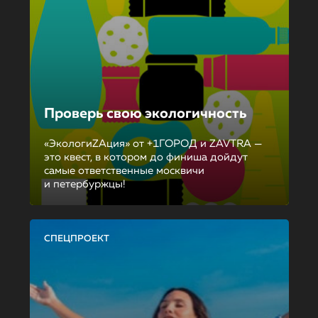
Проверь свою экологичность
«ЭкологиZAция» от +1ГОРОД и ZAVTRA —
это квест, в котором до финиша дойдут
самые ответственные москвичи
и петербуржцы!
СПЕЦПРОЕКТ