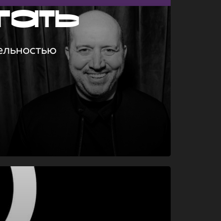
гать
ельностью