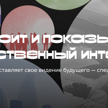
рит и показ
ственный инт
тавляет свое видение будущего — спец