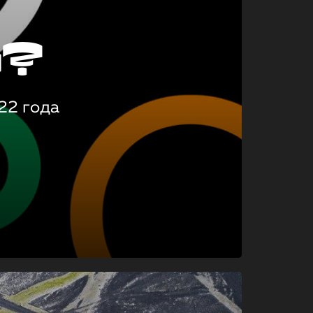
о?
22 года