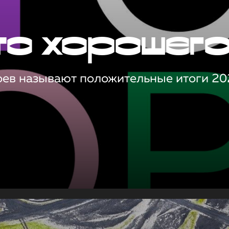
то хорошег
оев называют положительные итоги 20