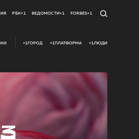
МИЯ
РБК+1
ВЕДОМОСТИ+1
FORBES+1
ИКИ
+1ГОРОД
+1ПЛАТФОРМА
+1ЛЮДИ
23