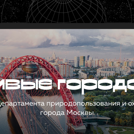
чивые город
 Департамента природопользования и 
города Москвы