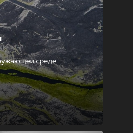
т
кружающей среде