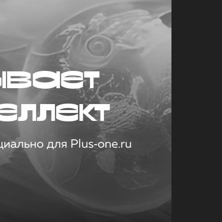
ывает
еллект
иально для Plus‑one.ru