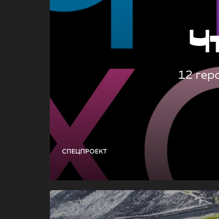
Ч
12 гер
СПЕЦПРОЕКТ