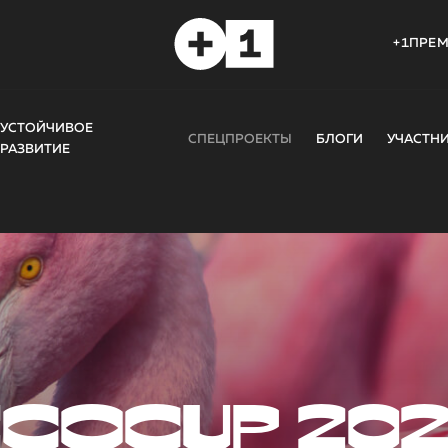
+1ПРЕ
УСТОЙЧИВОЕ
СПЕЦПРОЕКТЫ
БЛОГИ
УЧАСТН
РАЗВИТИЕ
COCUP 20