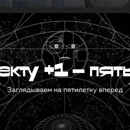
кту +1 — пят
Заглядываем на пятилетку вперед