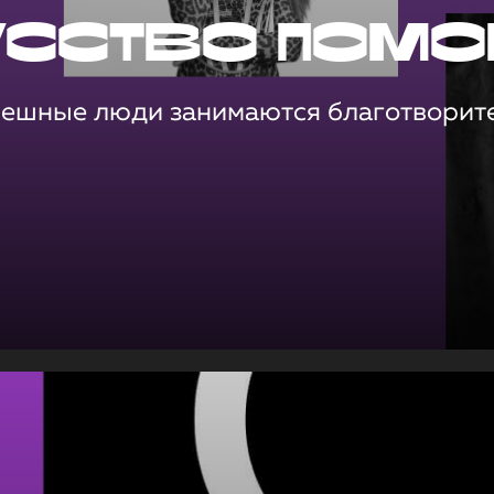
усство помо
пешные люди занимаются благотворит