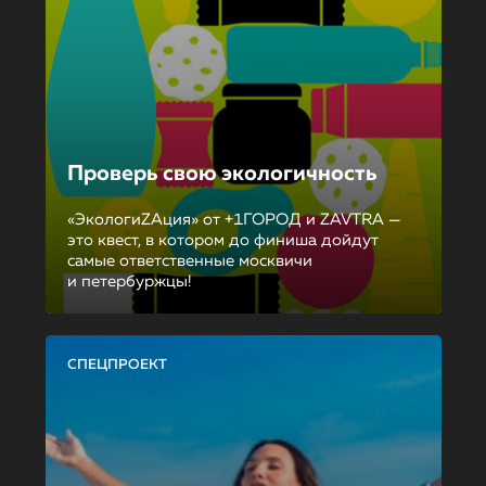
Проверь свою экологичность
«ЭкологиZAция» от +1ГОРОД и ZAVTRA —
это квест, в котором до финиша дойдут
самые ответственные москвичи
и петербуржцы!
СПЕЦПРОЕКТ