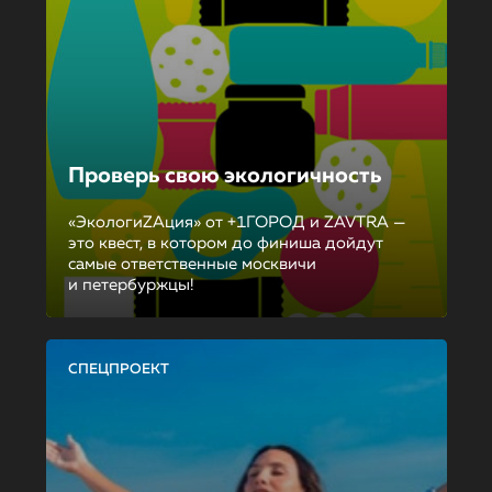
Проверь свою экологичность
«ЭкологиZAция» от +1ГОРОД и ZAVTRA —
это квест, в котором до финиша дойдут
самые ответственные москвичи
и петербуржцы!
СПЕЦПРОЕКТ