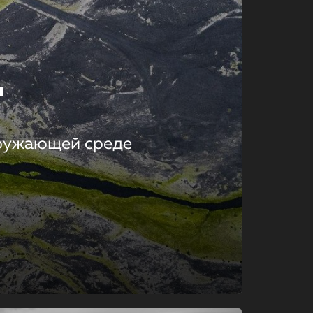
т
кружающей среде