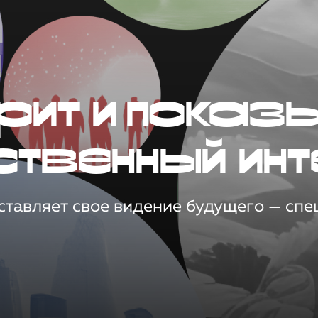
рит и показ
ственный инт
тавляет свое видение будущего — спец