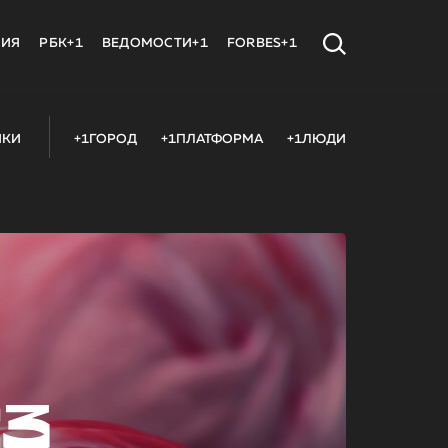
МИЯ
РБК+1
ВЕДОМОСТИ+1
FORBES+1
ИКИ
+1ГОРОД
+1ПЛАТФОРМА
+1ЛЮДИ
23