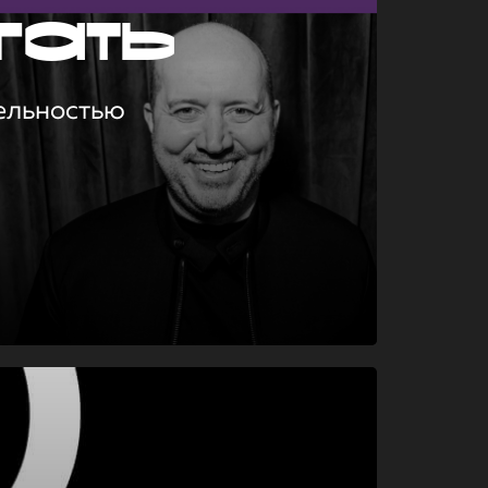
гать
ельностью