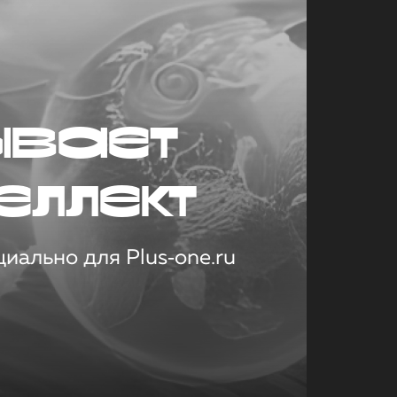
ывает
еллект
иально для Plus‑one.ru