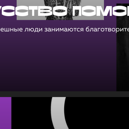
усство помо
пешные люди занимаются благотворит