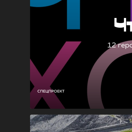
Ч
12 гер
СПЕЦПРОЕКТ