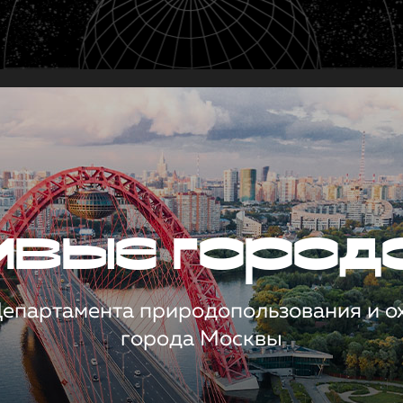
чивые город
 Департамента природопользования и 
города Москвы