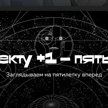
кту +1 — пят
Заглядываем на пятилетку вперед