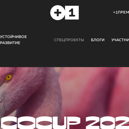
+1ПРЕ
УСТОЙЧИВОЕ
СПЕЦПРОЕКТЫ
БЛОГИ
УЧАСТН
РАЗВИТИЕ
COCUP 20