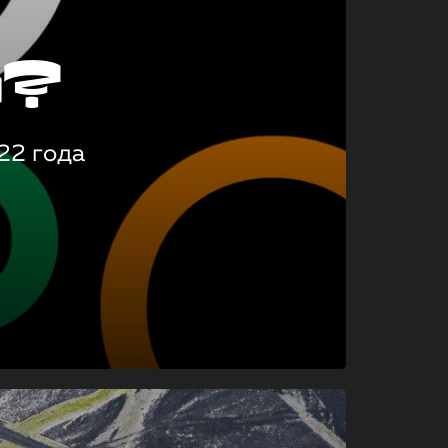
о?
22 года