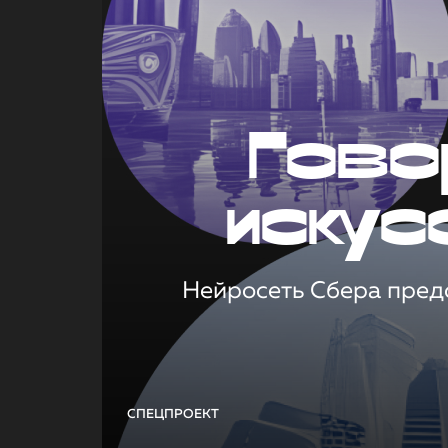
Гово
искус
Нейросеть Сбера предс
СПЕЦПРОЕКТ