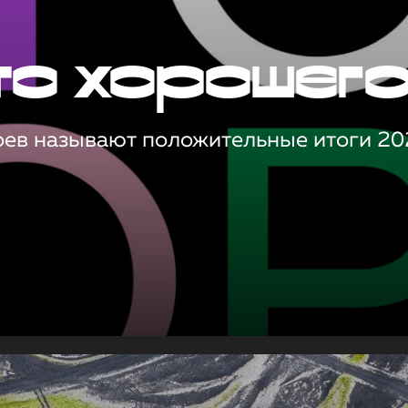
то хорошег
оев называют положительные итоги 20