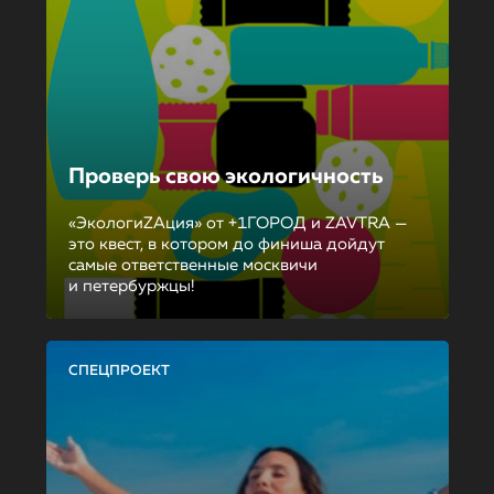
Проверь свою экологичность
«ЭкологиZAция» от +1ГОРОД и ZAVTRA —
это квест, в котором до финиша дойдут
самые ответственные москвичи
и петербуржцы!
СПЕЦПРОЕКТ