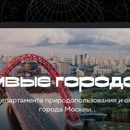
чивые город
 Департамента природопользования и 
города Москвы