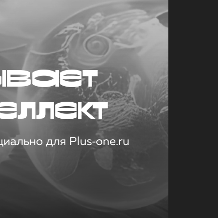
ывает
еллект
иально для Plus‑one.ru