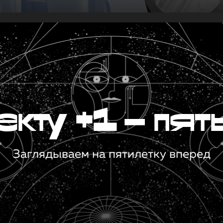
кту +1 — пят
Заглядываем на пятилетку вперед