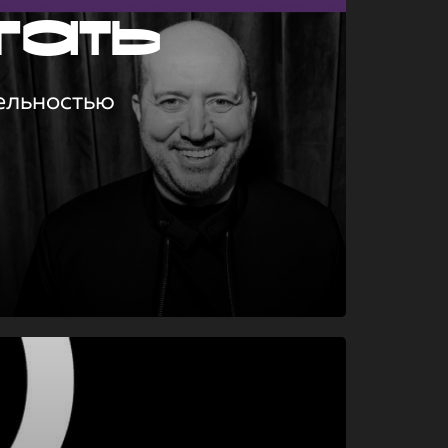
гать
ельностью