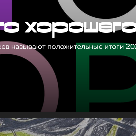
то хорошег
оев называют положительные итоги 20