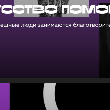
усство помо
пешные люди занимаются благотворит