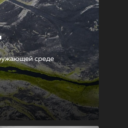
т
кружающей среде