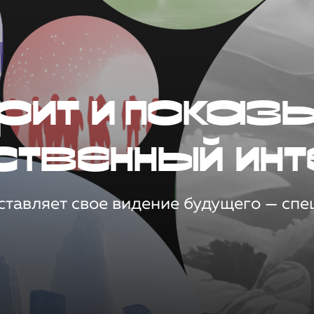
рит и показ
ственный инт
тавляет свое видение будущего — спец