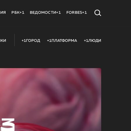
МИЯ
РБК+1
ВЕДОМОСТИ+1
FORBES+1
ИКИ
+1ГОРОД
+1ПЛАТФОРМА
+1ЛЮДИ
23