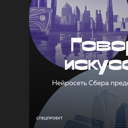
Гово
искус
Нейросеть Сбера предс
СПЕЦПРОЕКТ