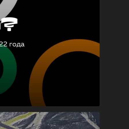
о?
22 года