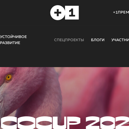
+1ПРЕ
УСТОЙЧИВОЕ
СПЕЦПРОЕКТЫ
БЛОГИ
УЧАСТН
РАЗВИТИЕ
COCUP 20