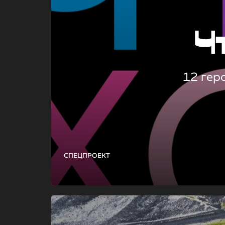
Ч
12 гер
СПЕЦПРОЕКТ