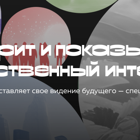
рит и показ
ственный инт
тавляет свое видение будущего — спец