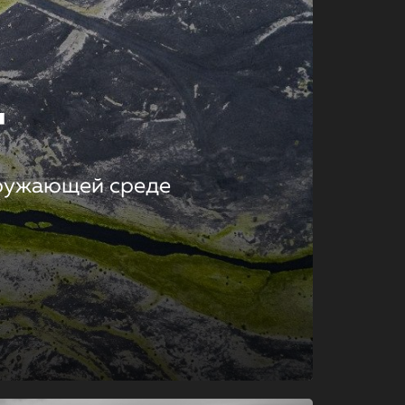
т
кружающей среде