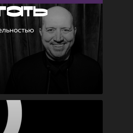
гать
ельностью