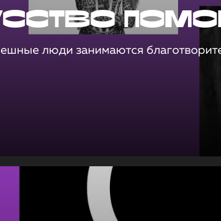
усство помо
пешные люди занимаются благотворит