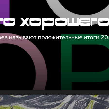
то хорошег
оев называют положительные итоги 20