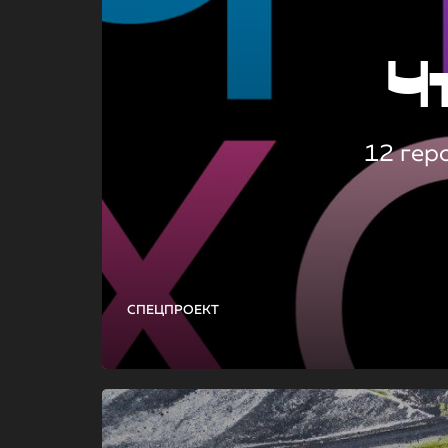
Ч
12 гер
СПЕЦПРОЕКТ