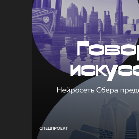
Гово
искус
Нейросеть Сбера предс
СПЕЦПРОЕКТ