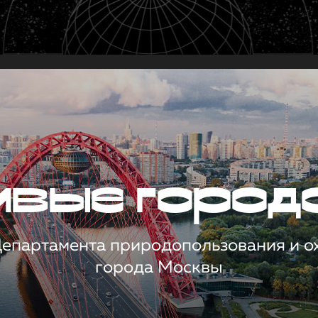
чивые город
 Департамента природопользования и 
города Москвы