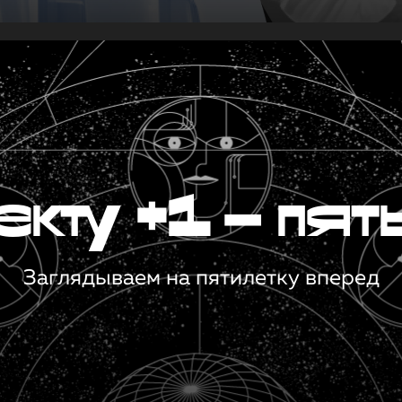
кту +1 — пят
Заглядываем на пятилетку вперед