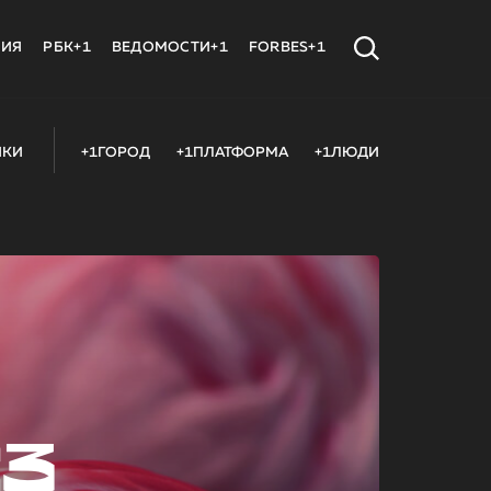
МИЯ
РБК+1
ВЕДОМОСТИ+1
FORBES+1
ИКИ
+1ГОРОД
+1ПЛАТФОРМА
+1ЛЮДИ
23