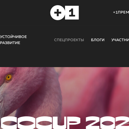
+1ПРЕ
УСТОЙЧИВОЕ
СПЕЦПРОЕКТЫ
БЛОГИ
УЧАСТН
РАЗВИТИЕ
COCUP 20