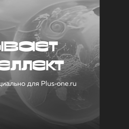
ывает
еллект
иально для Plus‑one.ru