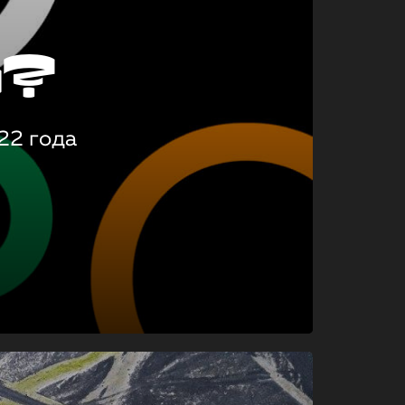
о?
22 года