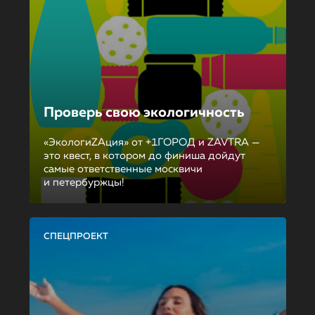
Проверь свою экологичность
«ЭкологиZAция» от +1ГОРОД и ZAVTRA —
это квест, в котором до финиша дойдут
самые ответственные москвичи
и петербуржцы!
СПЕЦПРОЕКТ