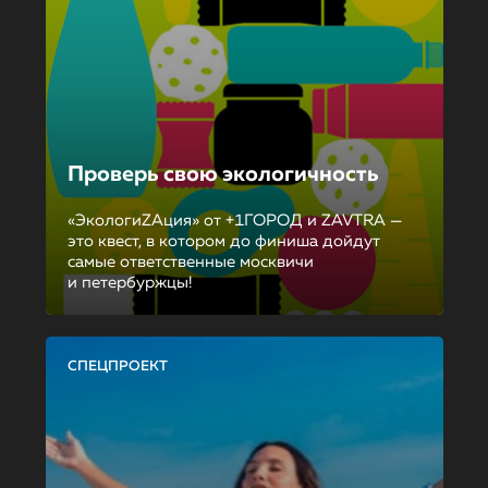
Проверь свою экологичность
«ЭкологиZAция» от +1ГОРОД и ZAVTRA —
это квест, в котором до финиша дойдут
самые ответственные москвичи
и петербуржцы!
СПЕЦПРОЕКТ