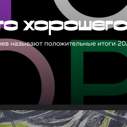
то хорошег
оев называют положительные итоги 20