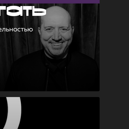
гать
ельностью