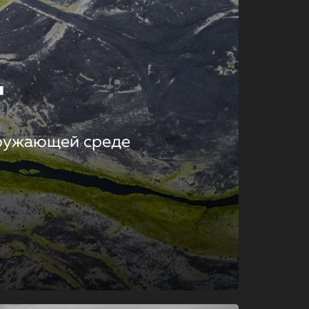
т
кружающей среде