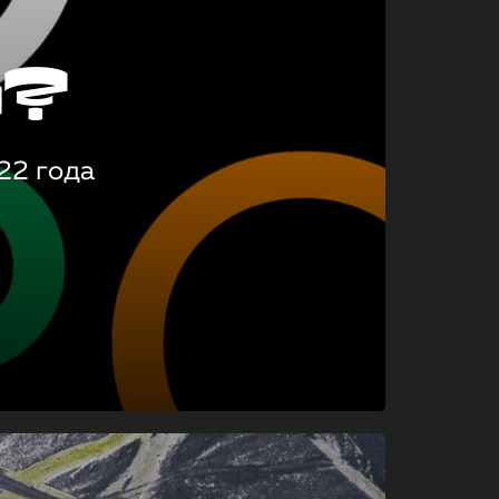
о?
22 года