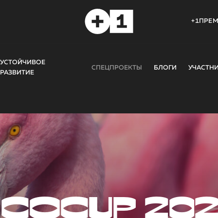
+1ПРЕ
УСТОЙЧИВОЕ
СПЕЦПРОЕКТЫ
БЛОГИ
УЧАСТН
РАЗВИТИЕ
COCUP 20