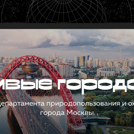
чивые город
 Департамента природопользования и 
города Москвы