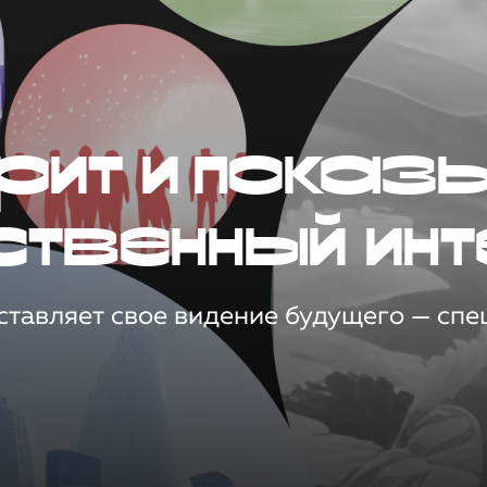
рит и показ
ственный инт
тавляет свое видение будущего — спец