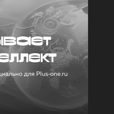
ывает
еллект
иально для Plus‑one.ru