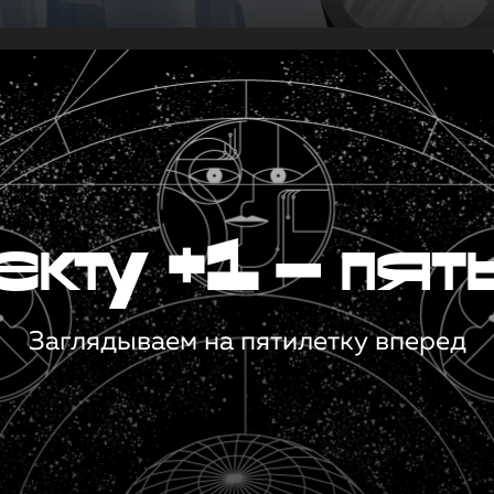
кту +1 — пят
Заглядываем на пятилетку вперед