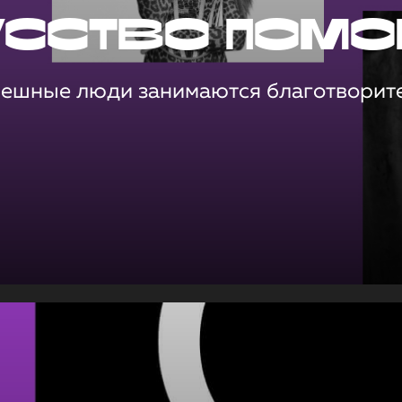
усство помо
пешные люди занимаются благотворит