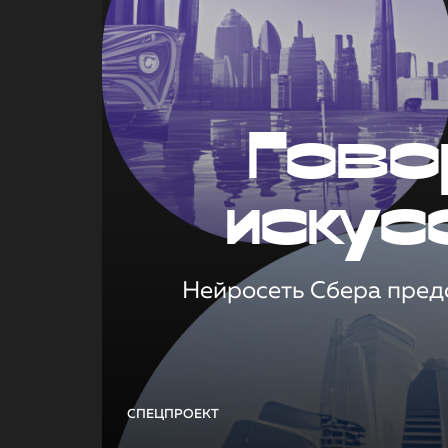
Гово
искус
Нейросеть Сбера предс
СПЕЦПРОЕКТ