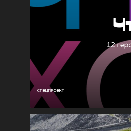
Ч
12 гер
СПЕЦПРОЕКТ