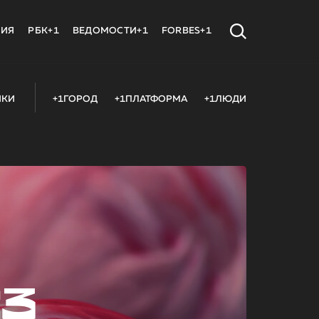
МИЯ
РБК+1
ВЕДОМОСТИ+1
FORBES+1
ИКИ
+1ГОРОД
+1ПЛАТФОРМА
+1ЛЮДИ
23