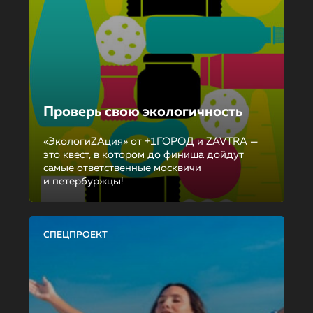
Проверь свою экологичность
«ЭкологиZAция» от +1ГОРОД и ZAVTRA —
это квест, в котором до финиша дойдут
самые ответственные москвичи
и петербуржцы!
СПЕЦПРОЕКТ