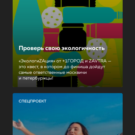
Проверь свою экологичность
«ЭкологиZAция» от +1ГОРОД и ZAVTRA —
это квест, в котором до финиша дойдут
самые ответственные москвичи
и петербуржцы!
СПЕЦПРОЕКТ