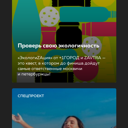
Проверь свою экологичность
«ЭкологиZAция» от +1ГОРОД и ZAVTRA —
это квест, в котором до финиша дойдут
самые ответственные москвичи
и петербуржцы!
СПЕЦПРОЕКТ