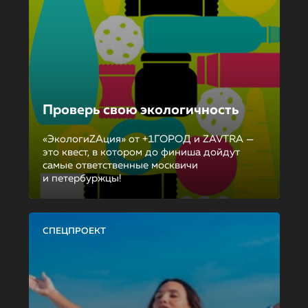
Проверь свою экологичность
«ЭкологиZAция» от +1ГОРОД и ZAVTRA —
это квест, в котором до финиша дойдут
самые ответственные москвичи
и петербуржцы!
СПЕЦПРОЕКТ