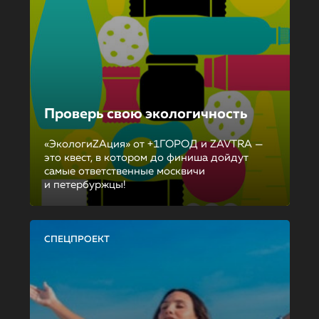
Проверь свою экологичность
«ЭкологиZAция» от +1ГОРОД и ZAVTRA —
это квест, в котором до финиша дойдут
самые ответственные москвичи
и петербуржцы!
СПЕЦПРОЕКТ