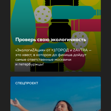
Проверь свою экологичность
«ЭкологиZAция» от +1ГОРОД и ZAVTRA —
это квест, в котором до финиша дойдут
самые ответственные москвичи
и петербуржцы!
СПЕЦПРОЕКТ