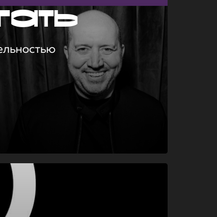
гать
ельностью