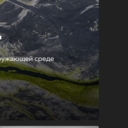
т
кружающей среде