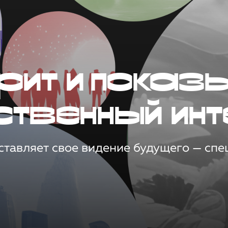
рит и показ
ственный инт
тавляет свое видение будущего — спец