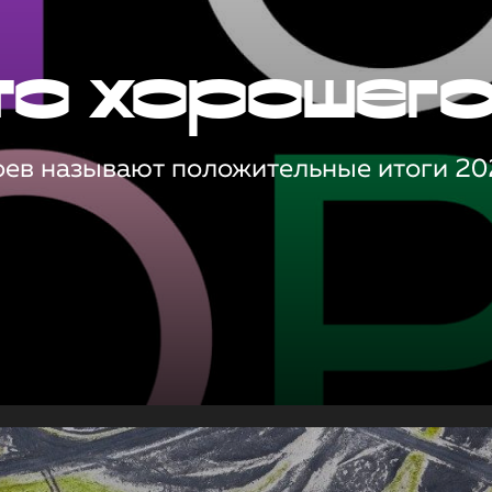
то хорошег
оев называют положительные итоги 20