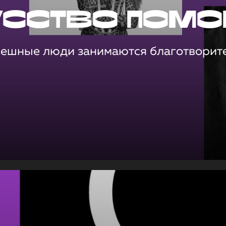
усство помо
пешные люди занимаются благотворит