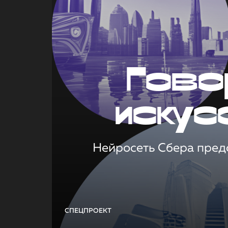
Гово
искус
Нейросеть Сбера предс
СПЕЦПРОЕКТ