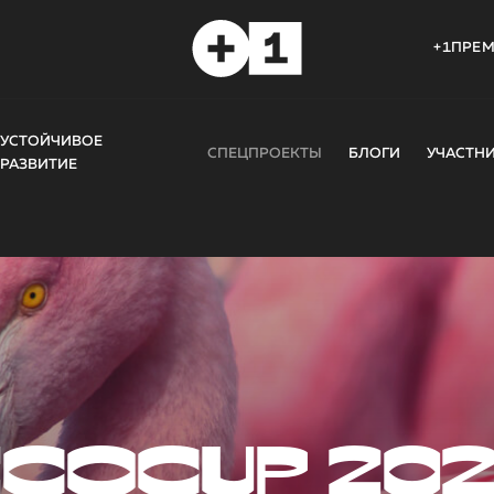
+1ПРЕ
УСТОЙЧИВОЕ
СПЕЦПРОЕКТЫ
БЛОГИ
УЧАСТН
РАЗВИТИЕ
COCUP 20