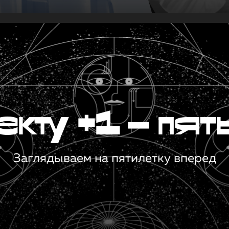
кту +1 — пят
Заглядываем на пятилетку вперед