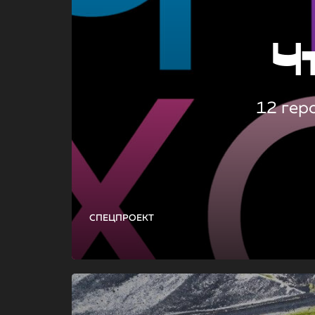
Ч
12 гер
СПЕЦПРОЕКТ