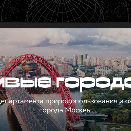
чивые город
 Департамента природопользования и 
города Москвы