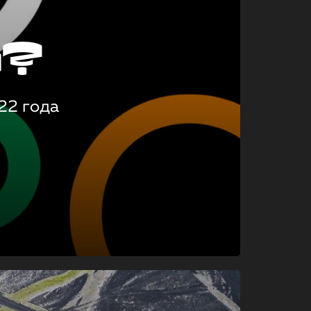
о?
22 года