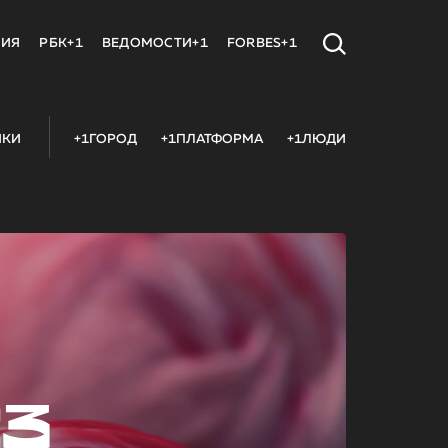
МИЯ
РБК+1
ВЕДОМОСТИ+1
FORBES+1
ИКИ
+1ГОРОД
+1ПЛАТФОРМА
+1ЛЮДИ
23