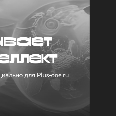
ывает
еллект
иально для Plus‑one.ru