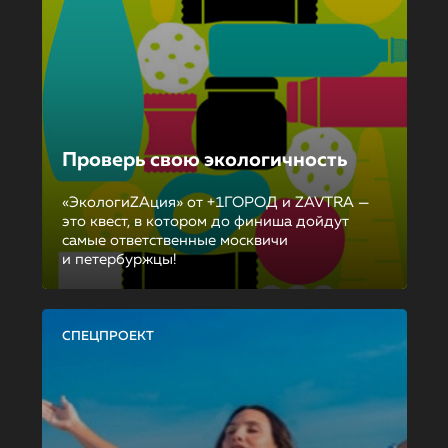
Проверь свою экологичность
«ЭкологиZAция» от +1ГОРОД и ZAVTRA —
это квест, в котором до финиша дойдут
самые ответственные москвичи
и петербуржцы!
СПЕЦПРОЕКТ