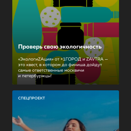
Проверь свою экологичность
«ЭкологиZAция» от +1ГОРОД и ZAVTRA —
это квест, в котором до финиша дойдут
самые ответственные москвичи
и петербуржцы!
СПЕЦПРОЕКТ