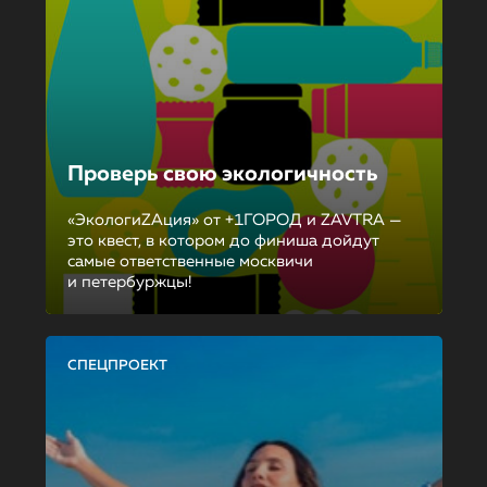
Проверь свою экологичность
«ЭкологиZAция» от +1ГОРОД и ZAVTRA —
это квест, в котором до финиша дойдут
самые ответственные москвичи
и петербуржцы!
СПЕЦПРОЕКТ