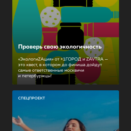
Проверь свою экологичность
«ЭкологиZAция» от +1ГОРОД и ZAVTRA —
это квест, в котором до финиша дойдут
самые ответственные москвичи
и петербуржцы!
СПЕЦПРОЕКТ