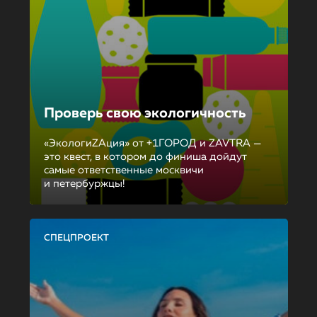
Проверь свою экологичность
«ЭкологиZAция» от +1ГОРОД и ZAVTRA —
это квест, в котором до финиша дойдут
самые ответственные москвичи
и петербуржцы!
СПЕЦПРОЕКТ