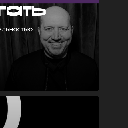
гать
ельностью