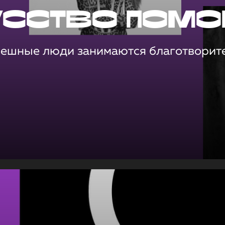
усство помо
пешные люди занимаются благотворит