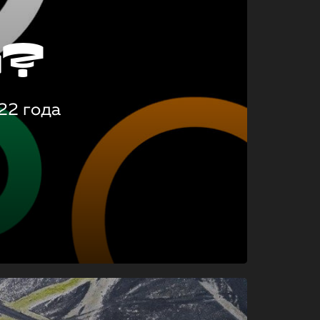
о?
22 года