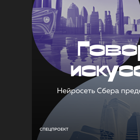
Гово
искус
Нейросеть Сбера предс
СПЕЦПРОЕКТ