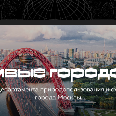
чивые город
 Департамента природопользования и 
города Москвы