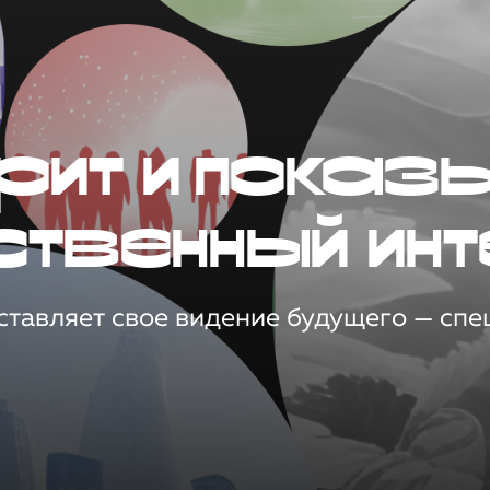
рит и показ
ственный инт
тавляет свое видение будущего — спец