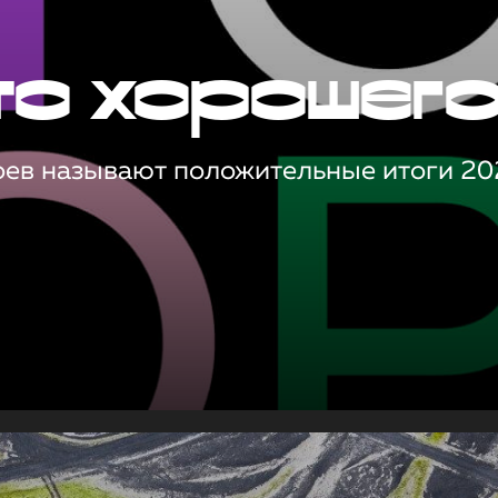
то хорошег
оев называют положительные итоги 20