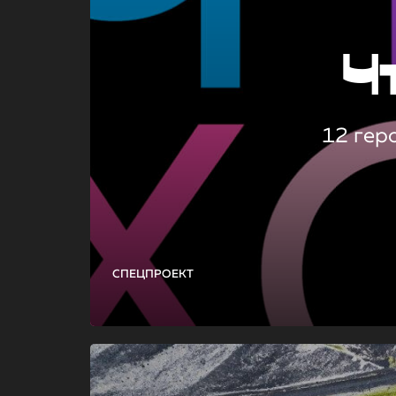
Ч
12 гер
СПЕЦПРОЕКТ