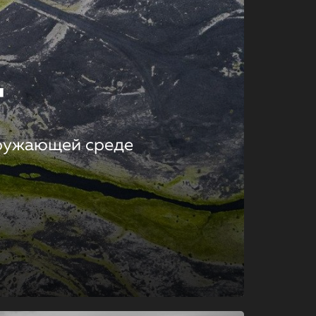
т
кружающей среде