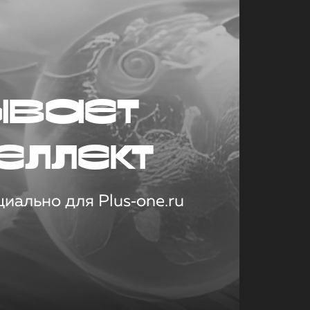
ывает
еллект
иально для Plus‑one.ru