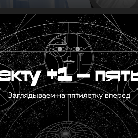
кту +1 — пят
Заглядываем на пятилетку вперед