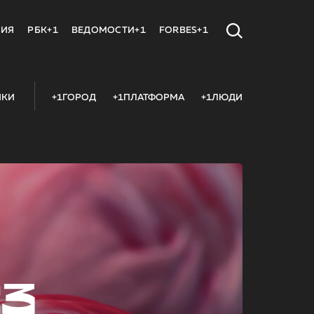
МИЯ
РБК+1
ВЕДОМОСТИ+1
FORBES+1
ИКИ
+1ГОРОД
+1ПЛАТФОРМА
+1ЛЮДИ
23