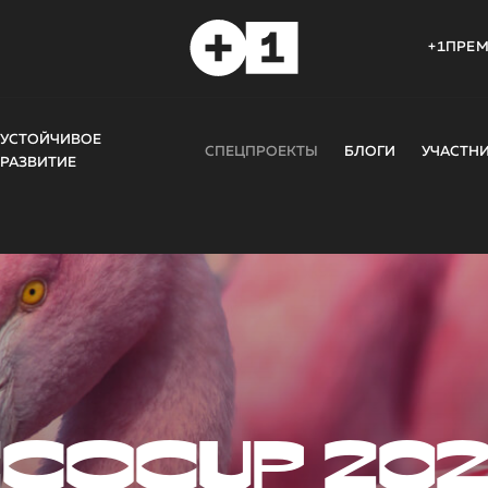
+1ПРЕ
УСТОЙЧИВОЕ
СПЕЦПРОЕКТЫ
БЛОГИ
УЧАСТН
РАЗВИТИЕ
COCUP 20