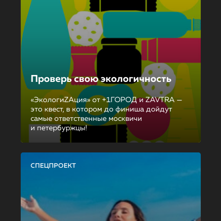
Проверь свою экологичность
«ЭкологиZAция» от +1ГОРОД и ZAVTRA —
это квест, в котором до финиша дойдут
самые ответственные москвичи
и петербуржцы!
СПЕЦПРОЕКТ