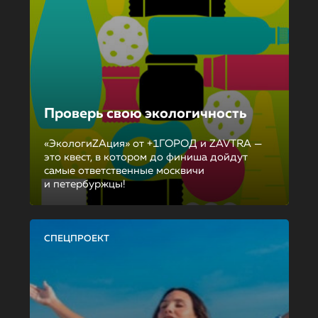
Проверь свою экологичность
«ЭкологиZAция» от +1ГОРОД и ZAVTRA —
это квест, в котором до финиша дойдут
самые ответственные москвичи
и петербуржцы!
СПЕЦПРОЕКТ