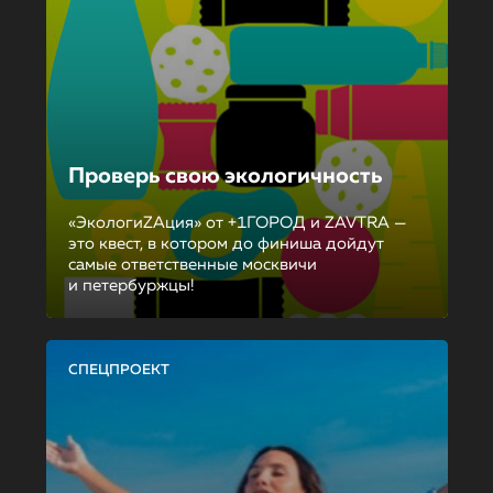
Проверь свою экологичность
«ЭкологиZAция» от +1ГОРОД и ZAVTRA —
это квест, в котором до финиша дойдут
самые ответственные москвичи
и петербуржцы!
СПЕЦПРОЕКТ