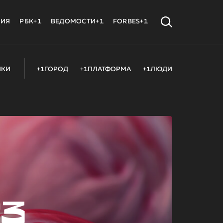
МИЯ
РБК+1
ВЕДОМОСТИ+1
FORBES+1
ИКИ
+1ГОРОД
+1ПЛАТФОРМА
+1ЛЮДИ
23