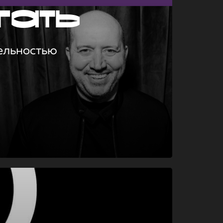
гать
ельностью