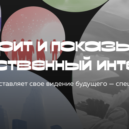
рит и показ
ственный инт
тавляет свое видение будущего — спец