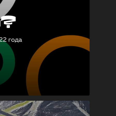
о?
22 года