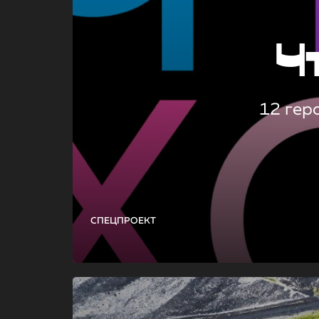
Ч
12 гер
СПЕЦПРОЕКТ