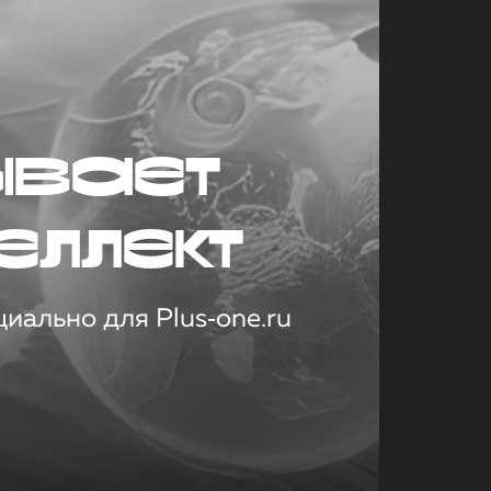
ывает
еллект
иально для Plus‑one.ru