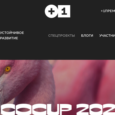
+1ПРЕ
УСТОЙЧИВОЕ
СПЕЦПРОЕКТЫ
БЛОГИ
УЧАСТН
РАЗВИТИЕ
COCUP 20