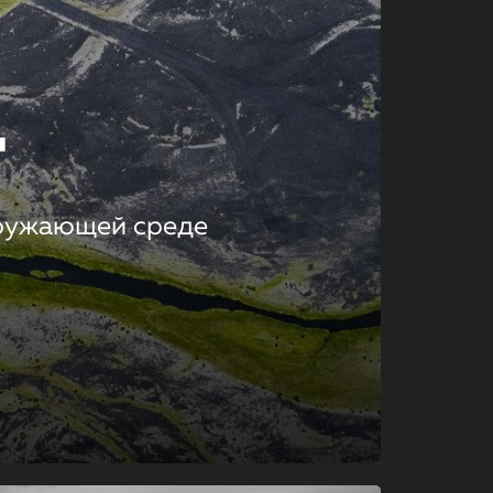
т
кружающей среде