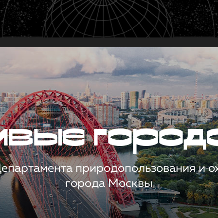
чивые город
 Департамента природопользования и 
города Москвы