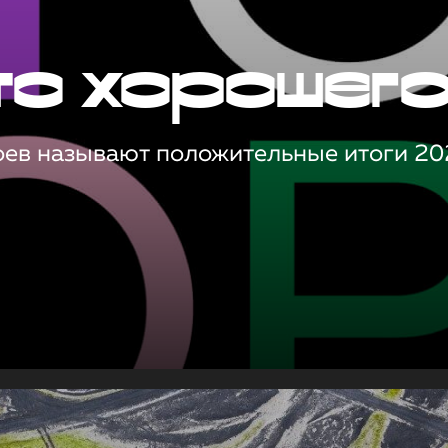
то хорошег
оев называют положительные итоги 20