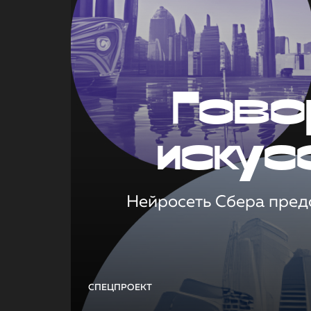
Гово
искус
Нейросеть Сбера предс
СПЕЦПРОЕКТ