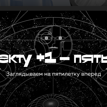
кту +1 — пят
Заглядываем на пятилетку вперед