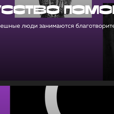
усство помо
пешные люди занимаются благотворит