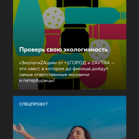
Проверь свою экологичность
«ЭкологиZAция» от +1ГОРОД и ZAVTRA —
это квест, в котором до финиша дойдут
самые ответственные москвичи
и петербуржцы!
СПЕЦПРОЕКТ