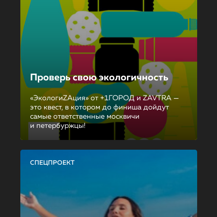
Проверь свою экологичность
«ЭкологиZAция» от +1ГОРОД и ZAVTRA —
это квест, в котором до финиша дойдут
самые ответственные москвичи
и петербуржцы!
СПЕЦПРОЕКТ