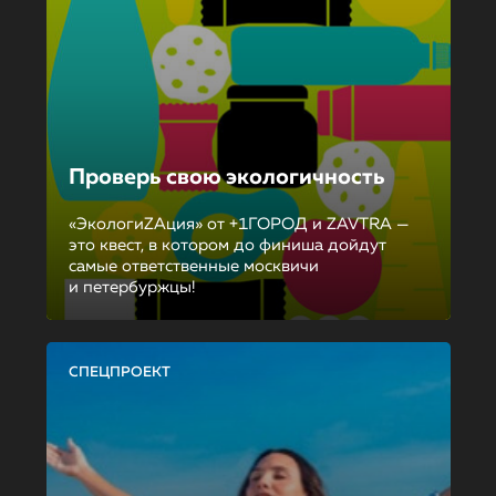
Проверь свою экологичность
«ЭкологиZAция» от +1ГОРОД и ZAVTRA —
это квест, в котором до финиша дойдут
самые ответственные москвичи
и петербуржцы!
СПЕЦПРОЕКТ