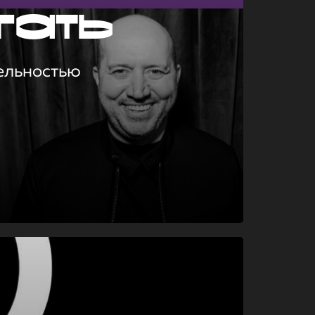
гать
ельностью