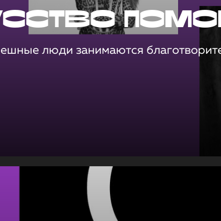
усство помо
пешные люди занимаются благотворит