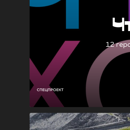
Ч
12 гер
СПЕЦПРОЕКТ