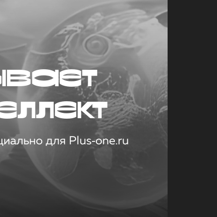
ывает
еллект
иально для Plus‑one.ru