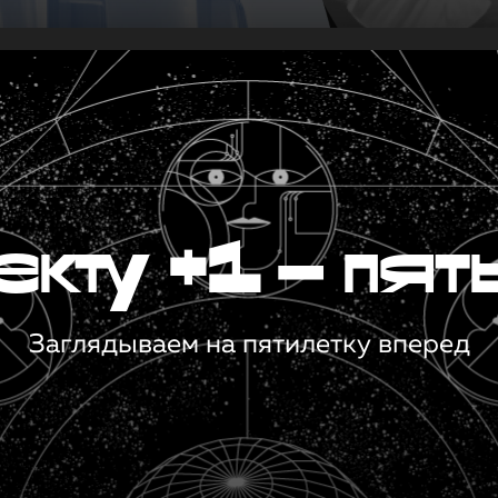
кту +1 — пят
Заглядываем на пятилетку вперед