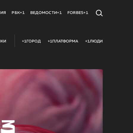
МИЯ
РБК+1
ВЕДОМОСТИ+1
FORBES+1
ИКИ
+1ГОРОД
+1ПЛАТФОРМА
+1ЛЮДИ
23