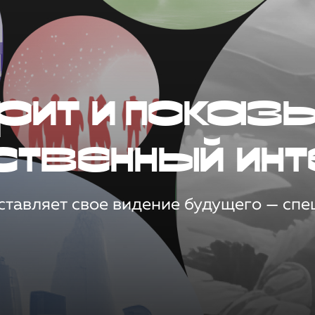
рит и показ
ственный инт
тавляет свое видение будущего — спец