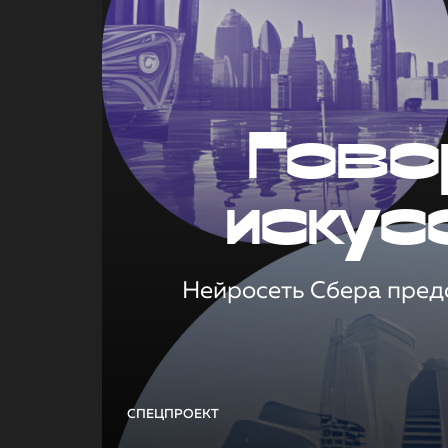
Гово
искус
Нейросеть Сбера предс
СПЕЦПРОЕКТ