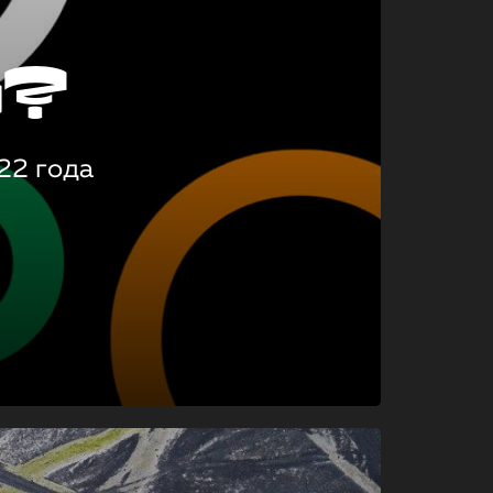
о?
22 года