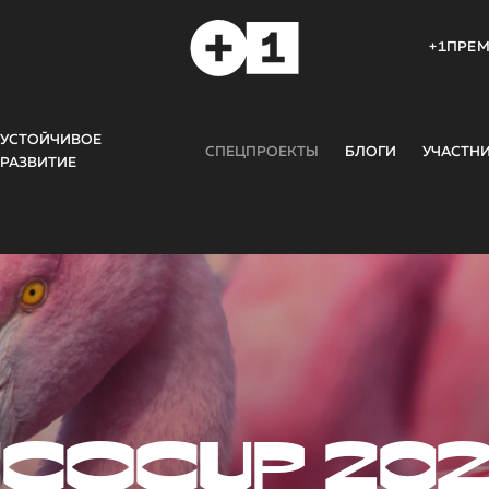
+1ПРЕ
УСТОЙЧИВОЕ
СПЕЦПРОЕКТЫ
БЛОГИ
УЧАСТН
РАЗВИТИЕ
COCUP 20