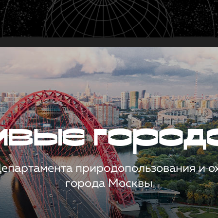
чивые город
 Департамента природопользования и 
города Москвы