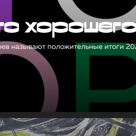
то хорошег
оев называют положительные итоги 20