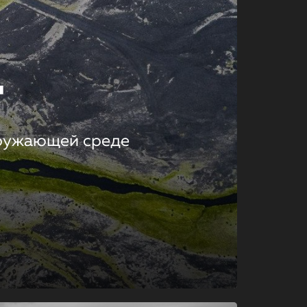
т
кружающей среде