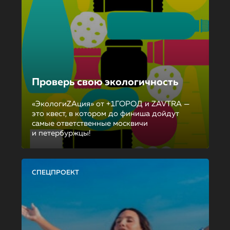
Проверь свою экологичность
«ЭкологиZAция» от +1ГОРОД и ZAVTRA —
это квест, в котором до финиша дойдут
самые ответственные москвичи
и петербуржцы!
СПЕЦПРОЕКТ