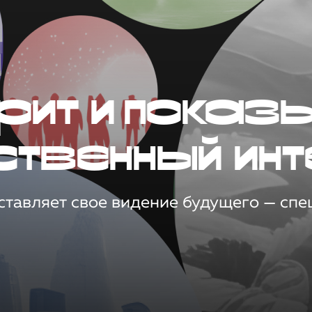
рит и показ
ственный инт
тавляет свое видение будущего — спец