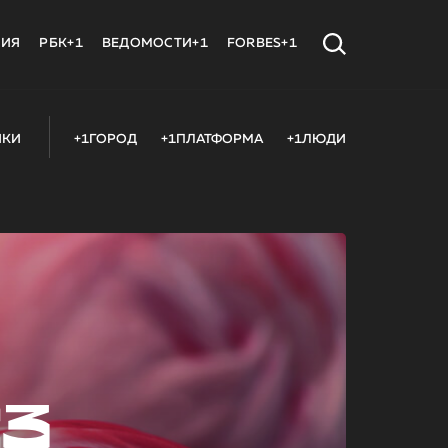
МИЯ
РБК+1
ВЕДОМОСТИ+1
FORBES+1
ИКИ
+1ГОРОД
+1ПЛАТФОРМА
+1ЛЮДИ
23