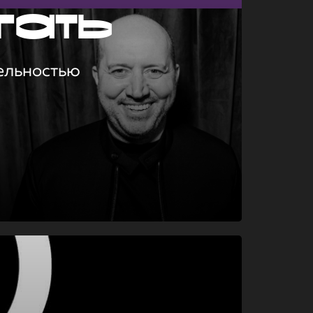
гать
ельностью