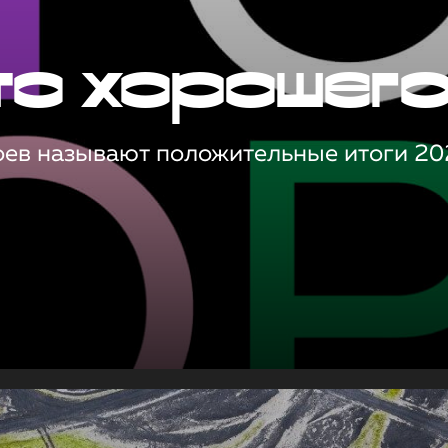
то хорошег
оев называют положительные итоги 20