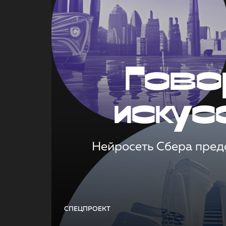
Гово
искус
Нейросеть Сбера предс
СПЕЦПРОЕКТ