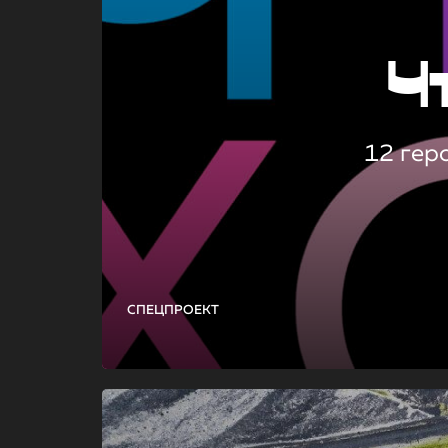
Ч
12 гер
СПЕЦПРОЕКТ