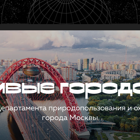
чивые город
 Департамента природопользования и 
города Москвы