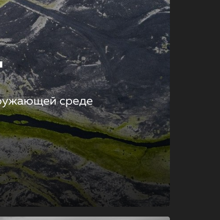
т
кружающей среде