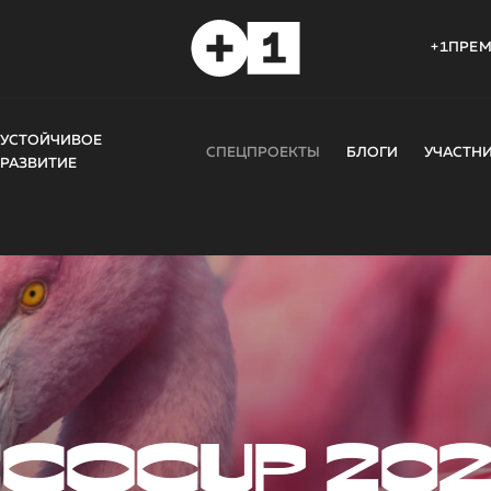
+1ПРЕ
УСТОЙЧИВОЕ
СПЕЦПРОЕКТЫ
БЛОГИ
УЧАСТН
РАЗВИТИЕ
COCUP 20