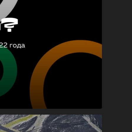
о?
22 года