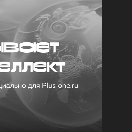
ывает
еллект
иально для Plus‑one.ru