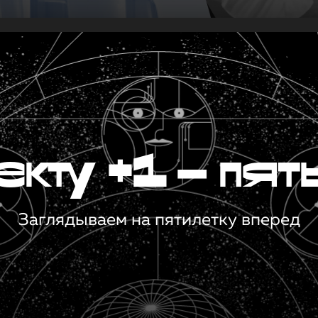
кту +1 — пят
Заглядываем на пятилетку вперед