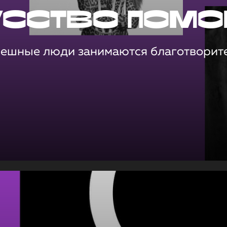
усство помо
пешные люди занимаются благотворит