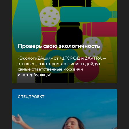
Проверь свою экологичность
«ЭкологиZAция» от +1ГОРОД и ZAVTRA —
это квест, в котором до финиша дойдут
самые ответственные москвичи
и петербуржцы!
СПЕЦПРОЕКТ