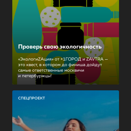
Проверь свою экологичность
«ЭкологиZAция» от +1ГОРОД и ZAVTRA —
это квест, в котором до финиша дойдут
самые ответственные москвичи
и петербуржцы!
СПЕЦПРОЕКТ