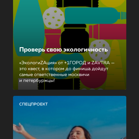
Проверь свою экологичность
«ЭкологиZAция» от +1ГОРОД и ZAVTRA —
это квест, в котором до финиша дойдут
самые ответственные москвичи
и петербуржцы!
СПЕЦПРОЕКТ