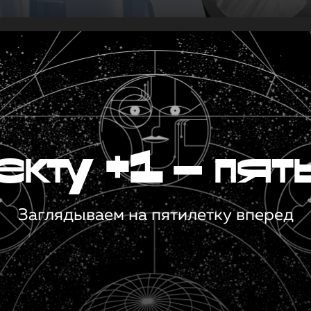
кту +1 — пят
Заглядываем на пятилетку вперед