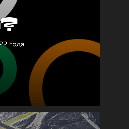
о?
22 года