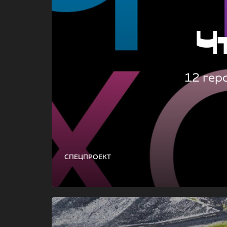
Ч
12 гер
СПЕЦПРОЕКТ