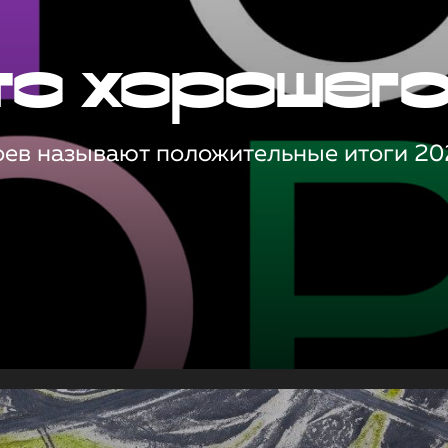
то хорошег
оев называют положительные итоги 20