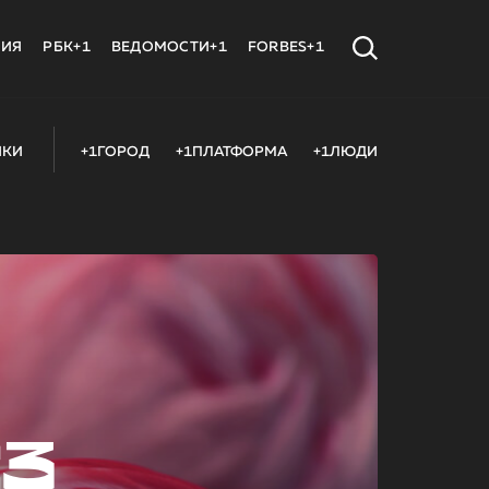
МИЯ
РБК+1
ВЕДОМОСТИ+1
FORBES+1
ИКИ
+1ГОРОД
+1ПЛАТФОРМА
+1ЛЮДИ
23