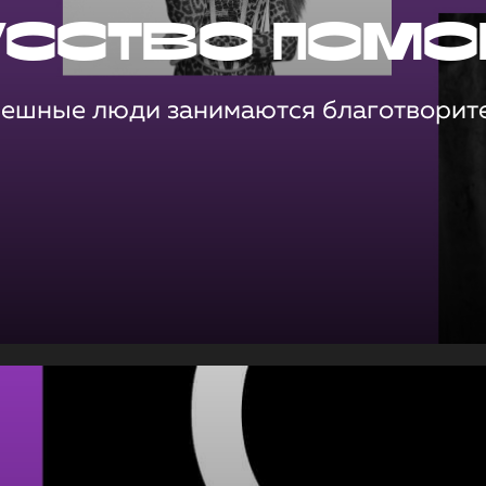
усство помо
пешные люди занимаются благотворит