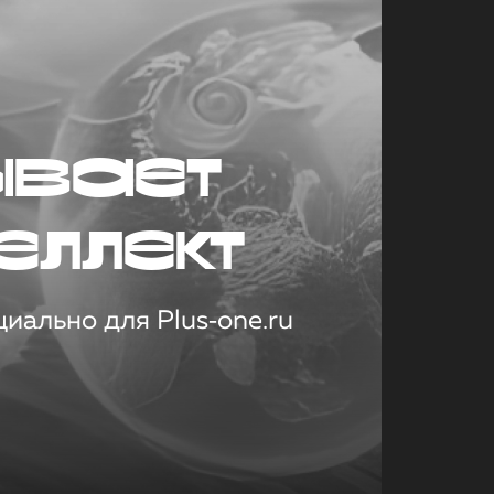
ывает
еллект
иально для Plus‑one.ru