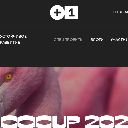
+1ПРЕ
УСТОЙЧИВОЕ
СПЕЦПРОЕКТЫ
БЛОГИ
УЧАСТН
РАЗВИТИЕ
COCUP 20