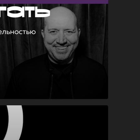
гать
ельностью