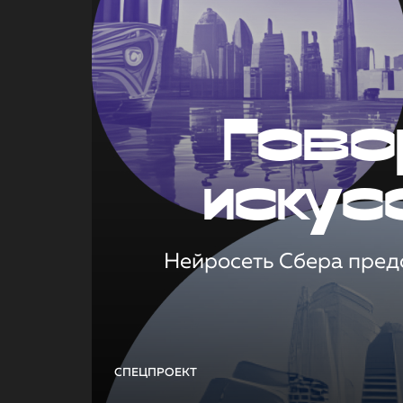
Гово
искус
Нейросеть Сбера предс
СПЕЦПРОЕКТ