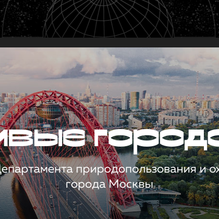
чивые город
 Департамента природопользования и 
города Москвы