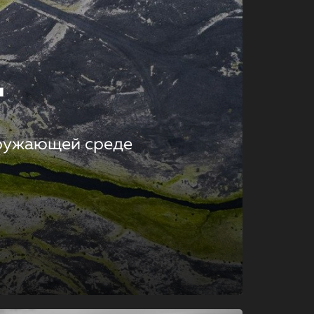
т
кружающей среде