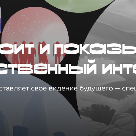
рит и показ
ственный инт
тавляет свое видение будущего — спец