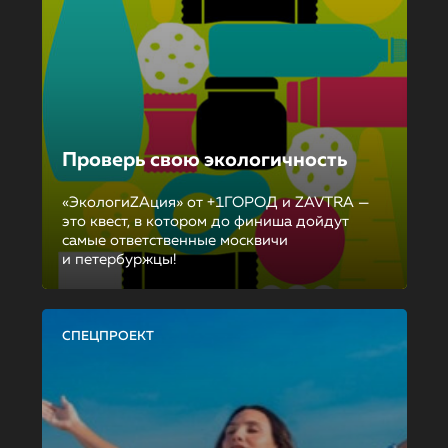
Проверь свою экологичность
«ЭкологиZAция» от +1ГОРОД и ZAVTRA —
это квест, в котором до финиша дойдут
самые ответственные москвичи
и петербуржцы!
СПЕЦПРОЕКТ