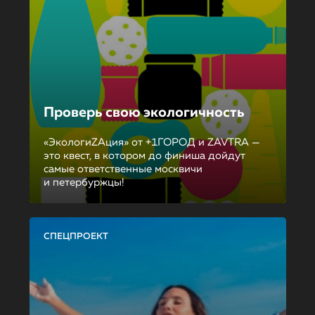
Проверь свою экологичность
«ЭкологиZAция» от +1ГОРОД и ZAVTRA —
это квест, в котором до финиша дойдут
самые ответственные москвичи
и петербуржцы!
СПЕЦПРОЕКТ