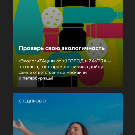
Проверь свою экологичность
«ЭкологиZAция» от +1ГОРОД и ZAVTRA —
это квест, в котором до финиша дойдут
самые ответственные москвичи
и петербуржцы!
СПЕЦПРОЕКТ