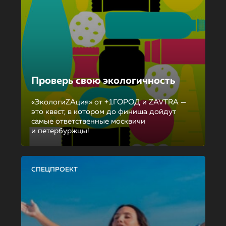
Проверь свою экологичность
«ЭкологиZAция» от +1ГОРОД и ZAVTRA —
это квест, в котором до финиша дойдут
самые ответственные москвичи
и петербуржцы!
СПЕЦПРОЕКТ