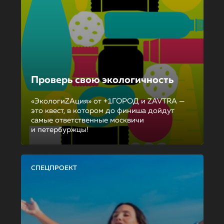
Проверь свою экологичность
«ЭкологиZAция» от +1ГОРОД и ZAVTRA —
это квест, в котором до финиша дойдут
самые ответственные москвичи
и петербуржцы!
СПЕЦПРОЕКТ