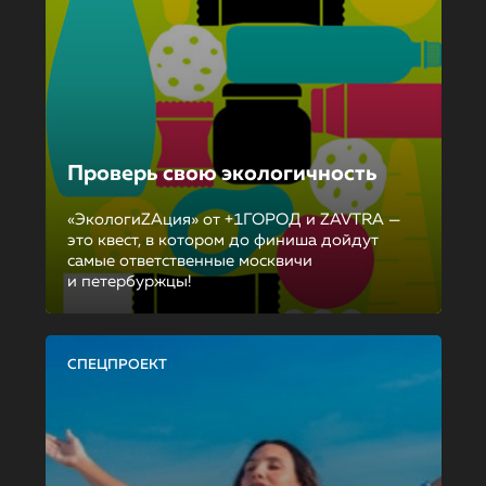
Проверь свою экологичность
«ЭкологиZAция» от +1ГОРОД и ZAVTRA —
это квест, в котором до финиша дойдут
самые ответственные москвичи
и петербуржцы!
СПЕЦПРОЕКТ