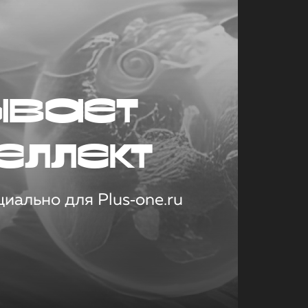
ывает
еллект
иально для Plus‑one.ru