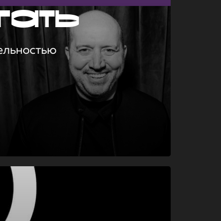
гать
ельностью