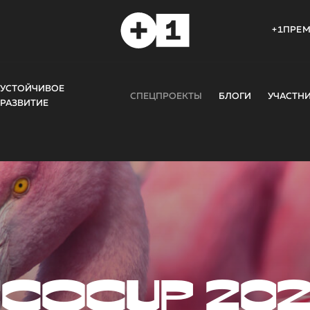
+1ПРЕ
УСТОЙЧИВОЕ
СПЕЦПРОЕКТЫ
БЛОГИ
УЧАСТН
РАЗВИТИЕ
COCUP 20