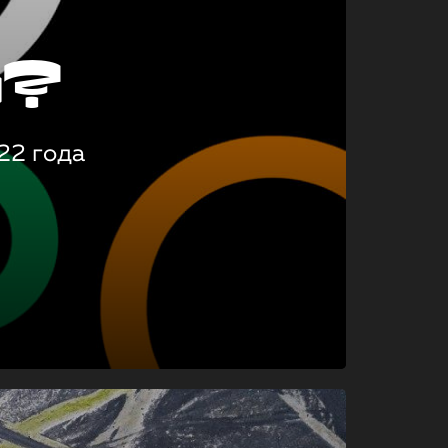
о?
22 года