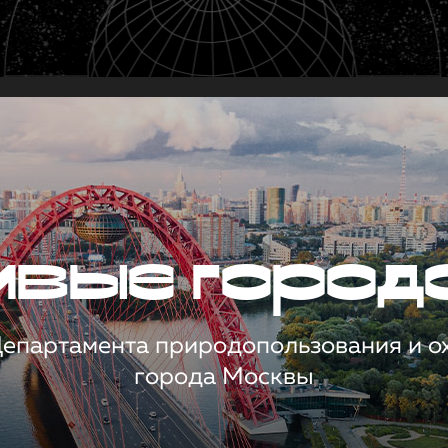
чивые город
 Департамента природопользования и 
города Москвы