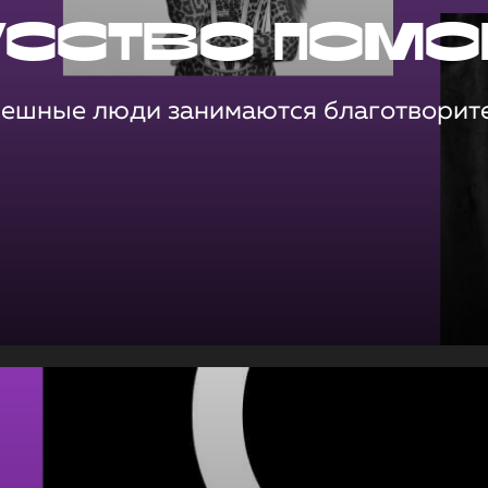
усство помо
пешные люди занимаются благотворит