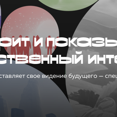
рит и показ
ственный инт
тавляет свое видение будущего — спец