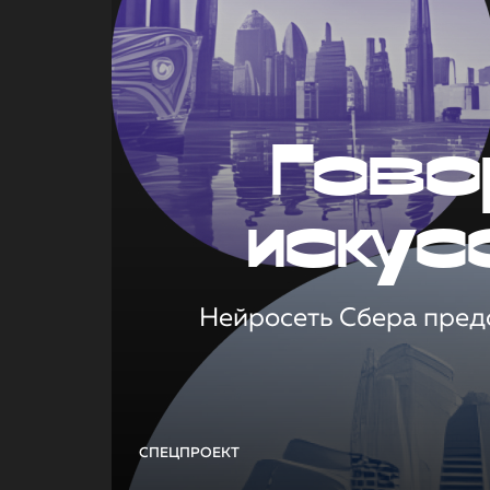
Гово
искус
Нейросеть Сбера предс
СПЕЦПРОЕКТ