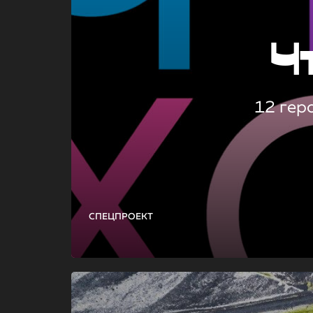
Ч
12 гер
СПЕЦПРОЕКТ