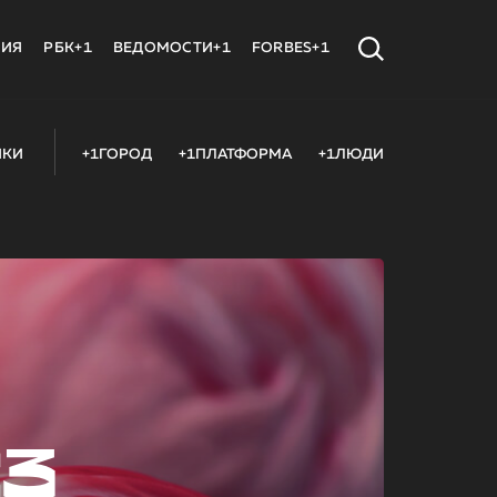
МИЯ
РБК+1
ВЕДОМОСТИ+1
FORBES+1
ИКИ
+1ГОРОД
+1ПЛАТФОРМА
+1ЛЮДИ
23