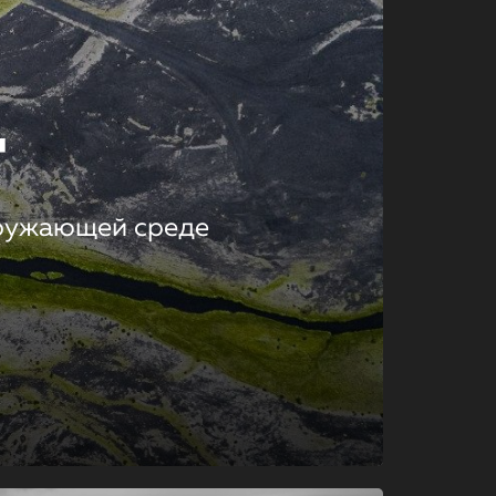
т
кружающей среде