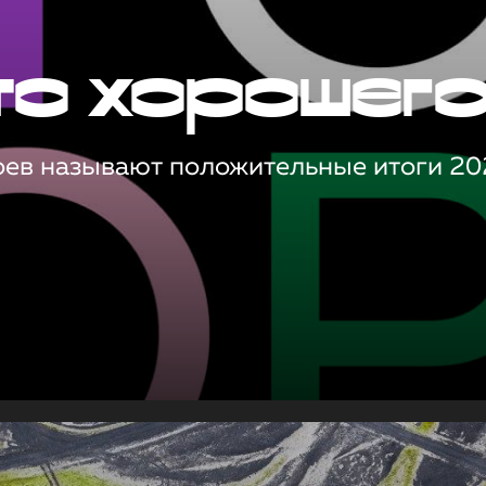
то хорошег
оев называют положительные итоги 20