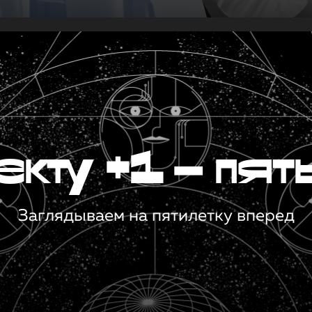
кту +1 — пят
Заглядываем на пятилетку вперед