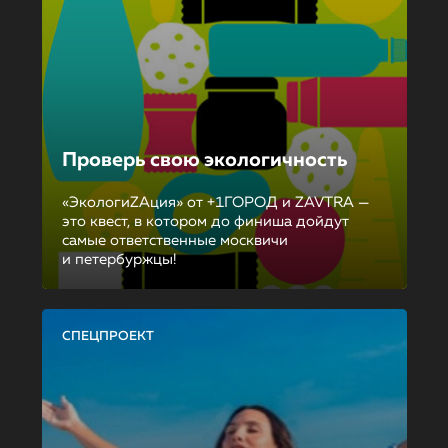
Проверь свою экологичность
«ЭкологиZAция» от +1ГОРОД и ZAVTRA —
это квест, в котором до финиша дойдут
самые ответственные москвичи
и петербуржцы!
СПЕЦПРОЕКТ