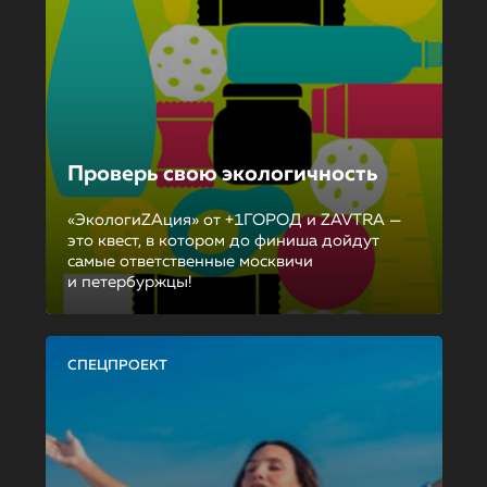
Проверь свою экологичность
«ЭкологиZAция» от +1ГОРОД и ZAVTRA —
это квест, в котором до финиша дойдут
самые ответственные москвичи
и петербуржцы!
СПЕЦПРОЕКТ